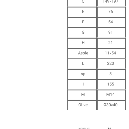
C
149-197
E
76
F
54
G
91
H
21
Asole
11×54
L
220
sp
3
I
155
M
M14
Olive
Ø30×40