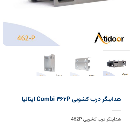
هدایتگر درب کشویی Combi ۴۶۲P ایتالیا
هدایتگر درب کشویی 462P