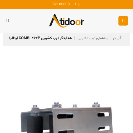
Ski
02188808111
t
conten
آتی در
راهنمای درب کشویی
هدایتگر درب کشویی COMBI ۴۶۲P ایتالیا
|
|