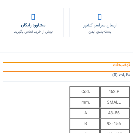
ارسال سراسر کشور
مشاوره رایگان
بسته‌بندی ایمن
پیش از خرید تماس بگیرید
توضیحات
نظرات (0)
Cod.
462.P
mm.
SMALL
A
43-86
B
93-156