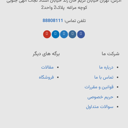
آدرس: تهران خیابان کریم خان زند خیابان استاد نجات‌ الهی‌ جنوبی
کوچه مراغه پلاک2 واحد2
تلفن تماس:
88808111
شرکت ما
برگه های دیگر
درباره ما
مقالات
تماس با ما
فروشگاه
قوانین و مقررات
حریم خصوصی
سوالات متداول