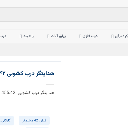
کره برقی
درب فلزی
یراق آلات
راهبند
درب 
هدایتگر درب کشویی Combi ۴۵۵.۴۲ ایتالیا
هدایتگر درب کشویی 455.42
قطر : 42 میلیمتر
گارانتی : 5 سال تعویض (زنگ زدگی و خور