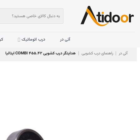
Skip
to
جستجو
برای:
content
آتی در
درب اتوماتیک
کر
آتی در
راهنمای درب کشویی
هدایتگر درب کشویی COMBI ۴۵۵.۴۲ ایتالیا
|
|