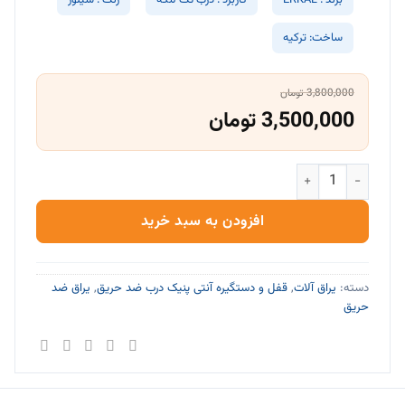
برند : ERKAL
کاربرد : درب تک لنگه
رنگ : سیلور
ساخت: ترکیه
3,800,000
تومان
قیمت
3,500,000
تومان
قیمت
اصلی:
فعلی:
ست دستگیره درب ضدحریق برند ERKAL عدد
3,800,000 تومان
3,500,000 تومان.
بود.
افزودن به سبد خرید
دسته:
یراق آلات
,
قفل و دستگیره آنتی پنیک درب ضد حریق
,
یراق ضد
حریق