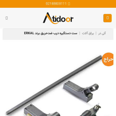
Ski
02188808111
t
conten
آتی در
یراق آلات
ست دستگیره درب ضدحریق برند ERKAL
|
|
حراج