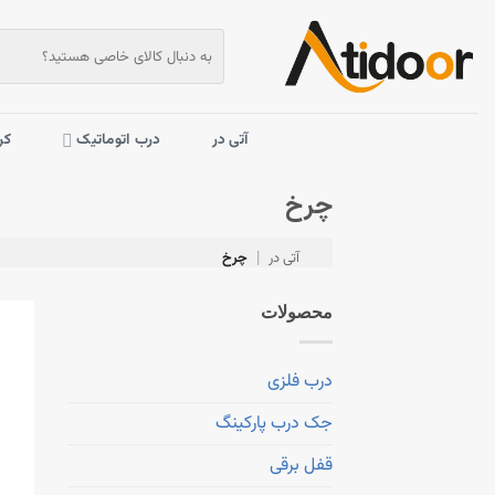
Skip
to
جستجو
برای:
content
آتی در
درب اتوماتیک
کر
چرخ
آتی در
چرخ
|
محصولات
درب فلزی
جک درب پارکینگ
قفل برقی